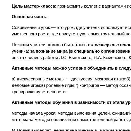
Цель мастер-класса
: познакомить коллег с вариантами 
Основная часть.
Современный урок — это урок, где учитель использует все
умственного роста, где присутствуют самостоятельный по
Позиция учителя должна быть такова:
к классу не с отв
ученика:
за познание мира (в специально организованн
опыта явились работы Л.С. Выготского, Я.А. Коменского,
Активные методы можно условно объединить в след
а) дискуссионные методы — дискуссия, мозговая атака;б)
деловые игры;в) ролевые игры;г) контригра — метод осоз
тренировки чувственности.
Активные методы обучения в зависимости от этапа ур
методы начала урока; методы выяснения целей, ожиданий
материала;методы организации самостоятельной работы;
М.Новик
выделяет
неимитационные
и
имитационн