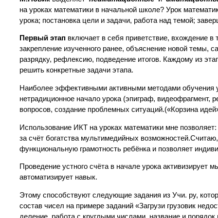
на уроках математики в начальной школе? Урок математик
урока; постановка цели и задачи, работа над темой; заве
Первый этап
включает в себя приветствие, вхождение в
закрепление изученного ранее, объяснение новой темы, 
разрядку, рефлексию, подведение итогов. Каждому из эт
решить конкретные задачи этапа.
Наиболее эффективными активными методами обучения уч
нетрадиционное начало урока (эпиграф, видеофрагмент, р
вопросов, создание проблемных ситуаций.(«Корзина идей
Использование ИКТ на уроках математики мне позволяет:
за счёт богатства мультимедийных возможностей.Считаю,
функциональную грамотность ребёнка и позволяет индив
Проведение устного счёта в начале урока активизирует м
автоматизирует навык.
Этому способствуют следующие задания из Учи. ру, котор
состав чисел на примере заданий «Загрузи грузовик недо
деление, работа с круглыми числами, название и порядо