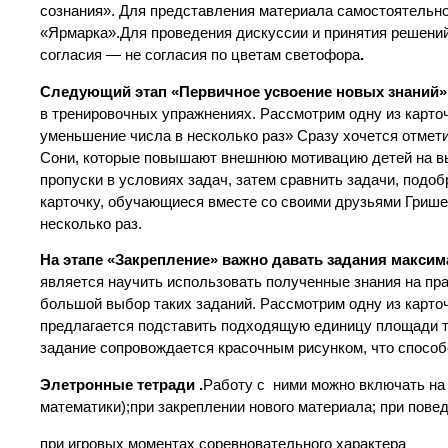
сознания». Для представления материала самостоятельн
«Ярмарка».Для проведения дискуссии и принятия решени
согласия — не согласия по цветам светофора
.
Следующий этап «Первичное усвоение новых знаний»
в тренировочных упражнениях. Рассмотрим одну из карто
уменьшение числа в несколько раз» Сразу хочется отмет
Сони, которые повышают внешнюю мотивацию детей на вы
пропуски в условиях задач, затем сравнить задачи, подо
карточку, обучающиеся вместе со своими друзьями Грише
несколько раз.
На этапе «Закрепление» важно давать задания макси
является научить использовать полученные знания на пр
большой выбор таких заданий. Рассмотрим одну из карт
предлагается подставить подходящую единицу площади т
задание сопровождается красочным рисунком, что спосо
Элетронные тетради .
Работу с ними можно включать на р
математики);при закреплении нового материала; при пове
при игровых моментах соревновательного характера