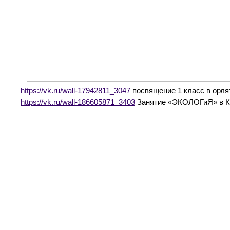
https://vk.ru/wall-17942811_3047
посвящение 1 класс в орля
https://vk.ru/wall-186605871_3403
Занятие «ЭКОЛОГиЯ» в Ка