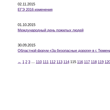
02.11.2015
ЕГЭ 2016 изменения
01.10.2015
Международный день пожилых людей
30.09.2015
Областной форум «За безопасные дороги» в г. Тюмен
←
1
2
3
…
110
111
112
113
114
115
116
117
118
119
12