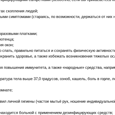
тах скопления людей;
ными симптомами (стараясь, по возможности, держаться от них 
норазовыми платками;
лотенца;
ия окон;
о спать, правильно питаться и сохранять физическую активност
сохранить здоровье, а также избежать возникновения тяжелых о
я повышения иммунитета, а также «народные» средства, наприм
атура тела выше 37,0 градусов, озноб, кашель, боль в горле, л
омнате;
вил личной гигиены (частое мытьё рук, ношение индивидуально
е находится больной с применением дезинфицирующих средств;