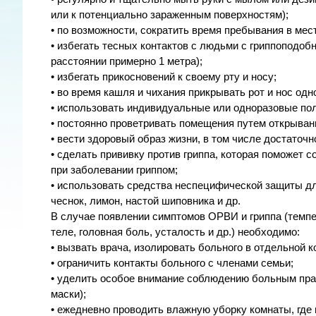
или к потенциально зараженным поверхностям);
• по возможности, сократить время пребывания в мес
• избегать тесных контактов с людьми с гриппоподоб
расстоянии примерно 1 метра);
• избегать прикосновений к своему рту и носу;
• во время кашля и чихания прикрывать рот и нос од
• использовать индивидуальные или одноразовые по
• постоянно проветривать помещения путем открыван
• вести здоровый образ жизни, в том числе достаточн
• сделать прививку против гриппа, которая поможет 
при заболевании гриппом;
• использовать средства неспецифической защиты дл
чеснок, лимон, настой шиповника и др.
В случае появлении симптомов ОРВИ и гриппа (темпер
теле, головная боль, усталость и др.) необходимо:
• вызвать врача, изолировать больного в отдельной к
• ограничить контакты больного с членами семьи;
• уделить особое внимание соблюдению больным пра
маски);
• ежедневно проводить влажную уборку комнаты, гд