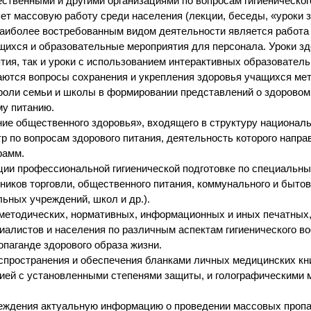
твенными и другими организациями по вопросам гигиеническог
ет массовую работу среди населения (лекции, беседы, «уроки 
 Наиболее востребованным видом деятельности является работа
щихся и образовательные мероприятия для персонала. Уроки з
ия, так и уроки с использованием интерактивных образовател
раются вопросы сохранения и укрепления здоровья учащихся ме
о роли семьи и школы в формировании представлений о здоровом
му питанию.
ие общественного здоровья», входящего в структуру националь
р по вопросам здорового питания, деятельность которого напра
рамм.
ции профессиональной гигиенической подготовке по специальн
ников торговли, общественного питания, коммунального и бытов
ьных учреждений, школ и др.).
 методических, нормативных, информационных и иных печатных
алистов и населения по различным аспектам гигиенического во
паганде здорового образа жизни.
спространения и обеспечения бланками личных медицинских кн
ей с установленными степенями защиты, и голографическими 
чреждения актуальную информацию о проведении массовых проп