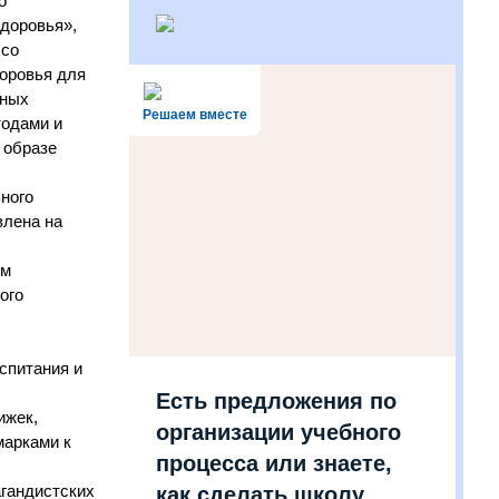
о
здоровья»,
 со
доровья для
ьных
Решаем вместе
тодами и
 образе
ного
влена на
ым
ого
,
спитания и
Есть предложения по
ижек,
организации учебного
марками к
процесса или знаете,
агандистских
как сделать школу