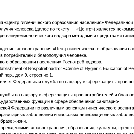
 «Центр гигиенического образования населения» Федеральной
олучия человека (далее по тексту — «Центр») является некомм
арно-эпидемиологического надзора методами и средствами гигие
дение здравоохранения «Центр гигиенического образования на
в потребителей и благополучия человека.
кого образования населения» Роспотребнадзора.
ablishment of Rospotrebnadzor «Centre of Hygienic Education of Pe
 пер., дом 9, строение 1.
вляет Федеральная служба по надзору в сфере защиты прав п
лужбы по надзору в сфере защиты прав потребителей и благоп
государственных функций в сфере обеспечения санитарно-
ской Федерации по различным аспектам гигиенического воспита
аразитарных заболеваний и массовых неинфекционных заболев
бразе жизни.
учреждениями здравоохранения, образования, культуры, средст