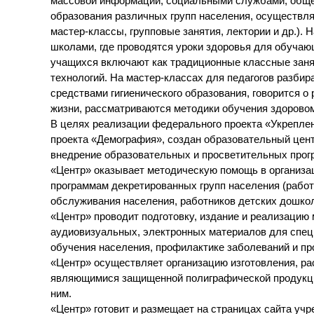
массовой информации, социальными службами, общес
образования различных групп населения, осуществля
мастер-классы, групповые занятия, лектории и др.).
школами, где проводятся уроки здоровья для обучаю
учащихся включают как традиционные классные занят
технологий. На мастер-классах для педагогов разби
средствами гигиенического образования, говорится 
жизни, рассматриваются методики обучения здорово
В целях реализации федерального проекта «Укреплен
проекта «Демография», создан образовательный цент
внедрение образовательных и просветительных прог
«Центр» оказывает методическую помощь в организа
программам декретированных групп населения (работ
обслуживания населения, работников детских дошкол
«Центр» проводит подготовку, издание и реализацию
аудиовизуальных, электронных материалов для специ
обучения населения, профилактике заболеваний и про
«Центр» осуществляет организацию изготовления, ра
являющимися защищенной полиграфической продукци
ним.
«Центр» готовит и размещает на страницах сайта у