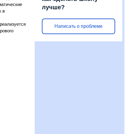
матические
лучше?
к в
 реализуется
Написать о проблеме
рового