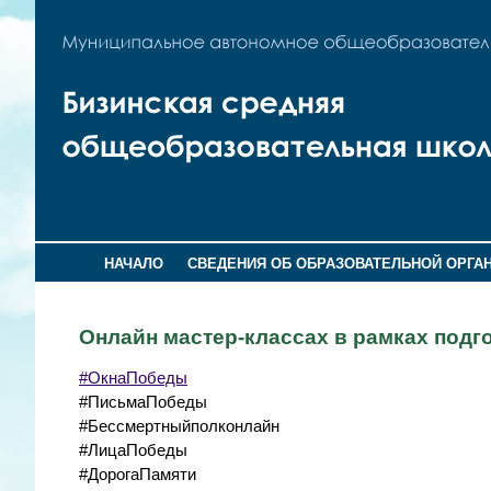
НАЧАЛО
СВЕДЕНИЯ ОБ ОБРАЗОВАТЕЛЬНОЙ ОРГА
Онлайн мастер-классах в рамках под
#ОкнаПобеды
#ПисьмаПобеды
#Бессмертныйполконлайн
#ЛицаПобеды
#ДорогаПамяти