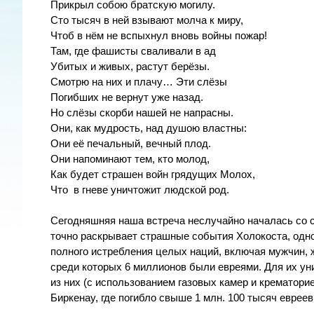
Прикрыл собою братскую могилу.
Сто тысяч в ней взывают молча к миру,
Чтоб в нём не вспыхнул вновь войны пожар!
Там, где фашисты сваливали в ад
Убитых и живых, растут берёзы.
Смотрю на них и плачу… Эти слёзы
Погибших не вернут уже назад.
Но слёзы скорби нашей не напрасны.
Они, как мудрость, над душою властны:
Они её печальный, вечный плод.
Они напоминают тем, кто молод,
Как будет страшен войн грядущих Молох,
Что в гневе уничтожит людской род.
Сегодняшняя наша встреча неслучайно началась со с
точно раскрывает страшные события Холокоста, одн
полного истребления целых наций, включая мужчин, 
среди которых 6 миллионов были евреями. Для их ун
из них (с использованием газовых камер и крематор
Биркенау, где погибло свыше 1 млн. 100 тысяч евреев 