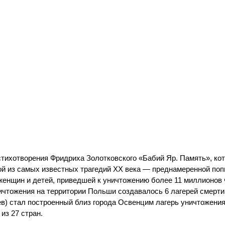
тихотворения Фридриха Золотковского «Бабий Яр. Память», кот
ой из самых известных трагедий XX века — преднамеренной по
женщин и детей, приведшей к уничтожению более 11 миллионов 
ичтожения на территории Польши создавалось 6 лагерей смерти
иев) стал построенный близ города Освенцим лагерь уничтожени
из 27 стран.