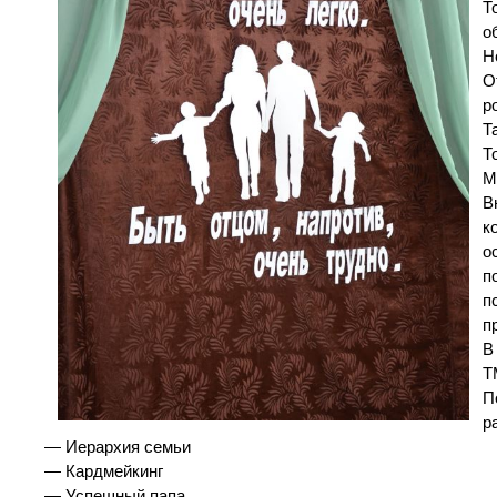
Т
о
Н
О
р
Т
Т
М
В
к
о
п
п
п
В
Т
П
р
— Иерархия семьи
— Кардмейкинг
— Успешный папа