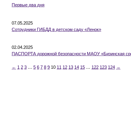
Первые два дня
07.05.2025
Сотрудники ГИБДД в детском саду «Ленок»
02.04.2025
ПАСПОРТА дорожной безопасности МАОУ «Бизинская ср
←
1
2
3
…
5
6
7
8
9
10
11
12
13
14
15
…
122
123
124
→