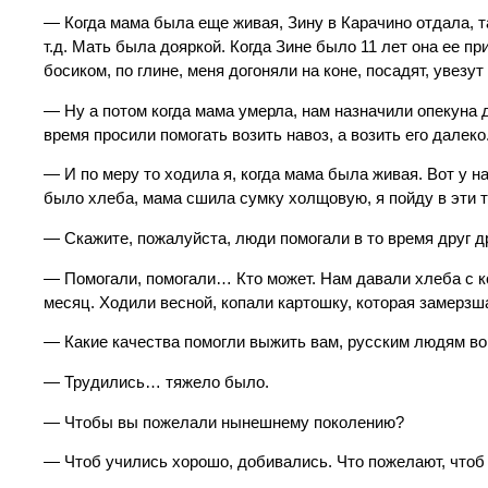
— Когда мама была еще живая, Зину в Карачино отдала, т
т.д. Мать была дояркой. Когда Зине было 11 лет она ее пр
босиком, по глине, меня догоняли на коне, посадят, увезу
— Ну а потом когда мама умерла, нам назначили опекуна 
время просили помогать возить навоз, а возить его далеко
— И по меру то ходила я, когда мама была живая. Вот у н
было хлеба, мама сшила сумку холщовую, я пойду в эти т
— Скажите, пожалуйста, люди помогали в то время друг д
— Помогали, помогали… Кто может. Нам давали хлеба с ко
месяц. Ходили весной, копали картошку, которая замерзш
— Какие качества помогли выжить вам, русским людям во
— Трудились… тяжело было.
— Чтобы вы пожелали нынешнему поколению?
— Чтоб учились хорошо, добивались. Что пожелают, чтоб