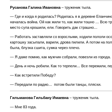
Русанова Галина Ивановна
– труженик тыла.
— Где и когда я родилась? Родилась я в деревне Епанчино,
началась война. Ой как жили то, как жили тошно … Всю тр
место супа крошили, ели. Говорить дак страшно…
— Работать заставляли со взрослыми, ходили пололи осот
картошку засыпали, варили, дрова пилили. А потом на по
была, блузка сшита, сумка через плечо.
— Я даже помню, как мужчин собрали, повезли из города
— День и ночь робили. Как то терпели… Все пережили, 
— Как встретили Победу?
— Передали по радио… потом были танцы, пляски.
Гильманова Гильбану Имаевна
– труженик тыла.
— Мне 83 года.