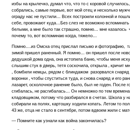
избы на крылечко, думал что, что то с коровой случилось
собрались, самые первые, вот мой отец и несколько мужч
ограду нас не пустили… Всех построили колонной и пошли
себе, провожают куда…Без слез не возможно вспоминать
белыми, а мне было так страшно, помню… мне казалось что
почему то, вот вспоминаю когда, тяжело…
Помню….из Омска отец прислал письмо и фотографию, там 
зимой пришел раненный. Я помню… он пришел после нового
дедушкой дома одна, она истопила баню, чтобы меня иску
слышим стук в дверь, тетя соскочила, открыла , кричит мн
, бомбили немцы, рядом с блиндажом разорвался снаряд и 
воронки , чтобы спуститься туда, и снова снаряд и его ра
лазарет, осколочное ранение было, был не годен. После г
сгибалась, не расгибалась… Он немножко по тем временам
кладовщиком, потому что разбирался в счетах. Школа у на
собирали на полях, картошку ходили копать. Летом то пол
43 же, отца не стало в сентябре, потом вдвоем жили с ма
— Помните как узнали как война закончилась?