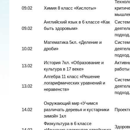
Технол
09.02
Химия 8 класс «Кислоты»
критиче
мышле
Английский язык в 6 классе «Как
Систем
09.02
быть здоровым»
деятел
подход
Математика 5кл. «Деление и
Систем
10.02
дроби»
деятел
подход
История 7кл. «Образование и
Активн
13.02
культура в 17 веке»
работы
Алгебра 11 класс «Решение
Систем
логарифмических уравнений и
13.02
деятел
неравенств»
подход
Окружающий мир «Учимся
14.02
различать деревья и кустарники
Проект
зимой» 1кл
Физкультура в 6 классе
Здоров