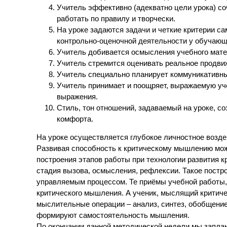
Учитель эффективно (адекватно цели урока) с
работать по правилу и творчески.
На уроке задаются задачи и четкие критерии с
контрольно-оценочной деятельности у обучающ
Учитель добивается осмысления учебного мате
Учитель стремится оценивать реальное продви
Учитель специально планирует коммуникативны
Учитель принимает и поощряет, выражаемую уч
выражения.
Стиль, тон отношений, задаваемый на уроке, с
комфорта.
На уроке осуществляется глубокое личностное возде
Развивая способность к критическому мышлению мож
построения этапов работы при технологии развития 
стадия вызова, осмысления, рефлексии. Такое пост
управляемым процессом. Те приёмы учебной работы,
критического мышления. А ученик, мыслящий критиче
мыслительные операции – анализ, синтез, обобщени
формируют самостоятельность мышления.
По окончании данной методической недели мы запла