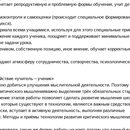
очетает репродуктивную и проблемную формы обучения, учит де
амоконтроля и самооценки (происходит специальное формирова
ихся).
риала всеми учащимися, используя для этого специальные при
жение каждого ученика, поощряет и поддерживает минимальные
е задачи урока.
еником, собственную позицию, иное мнение, обучает корректн
оздают атмосферу сотрудничества, сотворчества, психологическ
йствие «учитель – ученик»
но добиться улучшения мыслительной деятельности. Поэтому 
критического мышленияважно выделение трёх обязательных ста
роение этапов работы позволяет сделать развитие мышления шк
 которые существуют в технологии, являются важным средство
ски, вступает в активную деятельность, выполняя различные
е. Методы и приёмы технологии развития критического мышлени
нировали такую же форму работы на март, потому что данный в