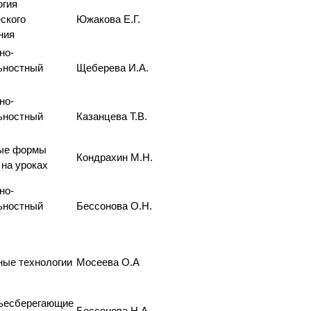
огия
ского
Южакова Е.Г.
ния
но-
ьностный
Щеберева И.А.
.
но-
ьностный
Казанцева Т.В.
.
ые формы
Кондрахин М.Н.
 на уроках
но-
ьностный
Бессонова О.Н.
.
ные технологии
Мосеева О.А
ьесберегающие