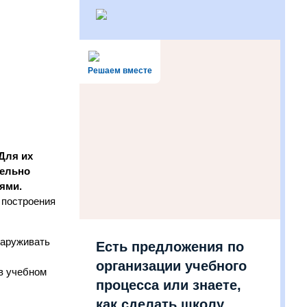
Решаем вместе
Для их
тельно
ями.
 построения
наруживать
Есть предложения по
организации учебного
в учебном
процесса или знаете,
как сделать школу