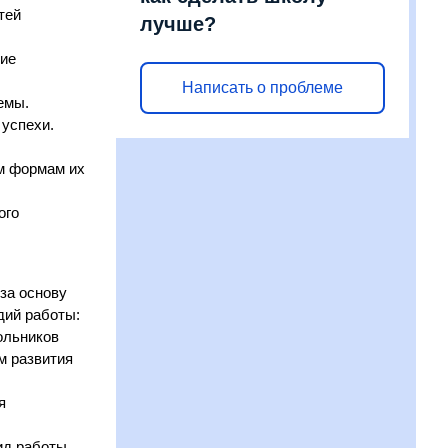
тей
лучше?
ние
Написать о проблеме
емы.
 успехи.
ым формам их
ого
за основу
дий работы:
ольников
м развития
я
ид работы