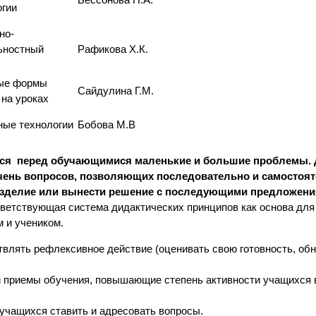
Бессонова Н.А.
огии
но-
ьностный
Рафикова Х.К.
.
ые формы
Сайдулина Г.М.
 на уроках
ные технологии
Бобова М.В
тся перед
обучающимися маленькие и большие проблемы. 
чень вопросов, позволяющих последовательно и самостоя
 изделие или вынести решение с последующими предложени
ветствующая система дидактических принципов как основа для
 и учеником.
твлять рефлексивное действие (оценивать свою готовность, об
 приемы обучения, повышающие степень активности учащихся 
 учащихся ставить и адресовать вопросы.