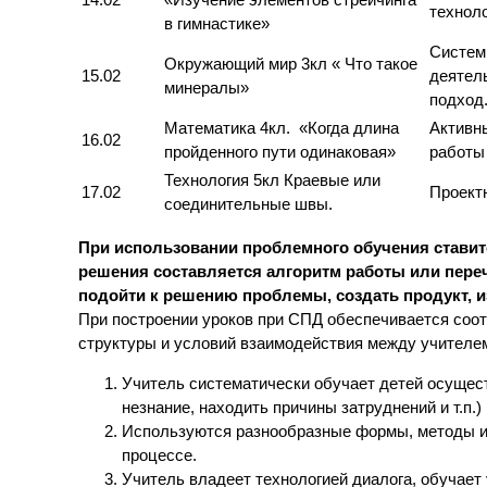
14.02
«Изучение элементов стрейчинга
технол
в гимнастике»
Систем
Окружающий мир 3кл « Что такое
15.02
деятел
минералы»
подход
Математика 4кл. «Когда длина
Активн
16.02
пройденного пути одинаковая»
работы
Технология 5кл Краевые или
17.02
Проект
соединительные швы.
При использовании проблемного обучения стави
решения составляется алгоритм работы или пере
подойти к решению проблемы, создать продукт,
При построении уроков при СПД обеспечивается соот
структуры и условий взаимодействия между учителем
Учитель систематически обучает детей осущес
незнание, находить причины затруднений и т.п.)
Используются разнообразные формы, методы и
процессе.
Учитель владеет технологией диалога, обучает